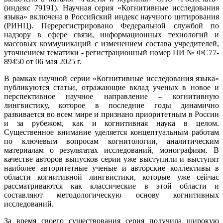
(индекс 79191). Научная серия «Когнитивные исследования
языка» включена в Российский индекс научного цитирования
(РИНЦ). Перерегистрировано Федеральной службой по
надзору в сфере связи, информационных технологий и
массовых коммуникаций с изменением состава учредителей,
уточнением тематики - регистрационный номер ПИ № ФС77-
89450 от 06 мая 2025 г.
В рамках научной серии «Когнитивные исследования языка»
публикуются статьи, отражающие вклад ученых в новое и
перспективное научное направление – когнитивную
лингвистику, которое в последние годы динамично
развивается во всем мире и признано приоритетным в России
и за рубежом, как и когнитивная наука в целом.
Существенное внимание уделяется концептуальным работам
по ключевым вопросам когнитологии, аналитическим
материалам о результатах исследований, монографиям. В
качестве авторов выпусков серии уже выступили и выступят
наиболее авторитетные ученые и авторские коллективы в
области когнитивной лингвистики, которые уже сейчас
рассматриваются как классические в этой области и
составляют методологическую основу когнитивных
исследований.
За время своего существования серия получила широкую